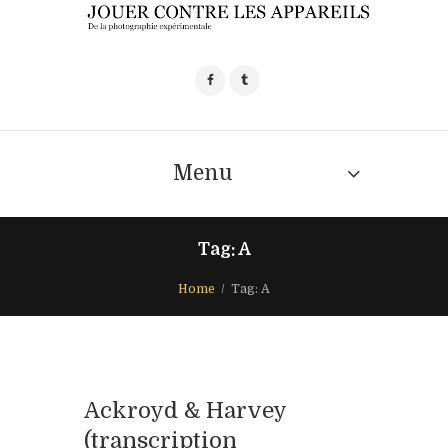
Menu
Tag: A
Home
Tag: A
Ackroyd & Harvey
(transcription