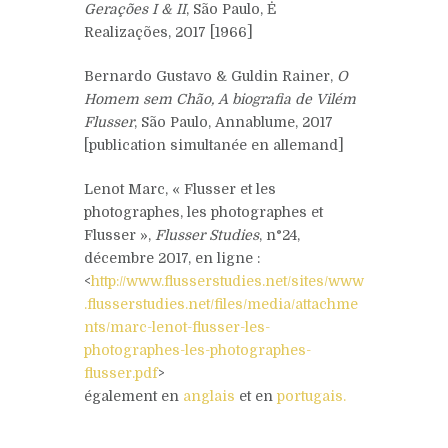
Gerações I & II
, São Paulo, Ė
Realizações, 2017 [1966]
Bernardo Gustavo & Guldin Rainer,
O
Homem sem Chão, A biografia de Vilém
Flusser
, São Paulo, Annablume, 2017
[publication simultanée en allemand]
Lenot Marc, « Flusser et les
photographes, les photographes et
Flusser »,
Flusser Studies
, n°24,
décembre 2017, en ligne :
<
http://www.flusserstudies.net/sites/www
.flusserstudies.net/files/media/attachme
nts/marc-lenot-flusser-les-
photographes-les-photographes-
flusser.pdf
>
également en
anglais
et en
portugais.