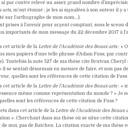
J’y ai par contre relevé un assez grand nombre d’imprécisi
-arts
, m’ont étonné ; je les ai signalées à son auteur il y
epté sur l’orthographe de mon nom…).
nt prises à l’avenir pour argent comptant, sous le sceau d
 plus importants de mon message du 22 décembre 2017 à l’
 cet article de la
Lettre de l’Académie des Beaux-arts
: « 
ns mes papiers d’une telle phrase d’Adam Fuss; par cont
se). Toutefois la note 527 de ma thèse cite Brutvan Chery
«
il se sentait désormais en mesure de faire, et non pas 
rreur, quelles sont les références de cette citation de Fuss
 cet article de la
Lettre de l’Académie des Beaux-arts
: « 
n essence même comme représentation du monde ? » Je ne
quelles sont les références de cette citation de Fuss ?
ts dans cet article de la
Lettre de l’Académie des Beaux-a
ation ». Cherchant dans ma thèse où se situe cette citation
t de moi, pas de Batchen. La citation exacte de ma thèse es