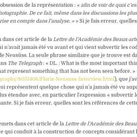
obsession de la représentation :
« afin de voir de quoi c’
hotographie. De ce fait, même dans les discussions les plu
rise en compte dans l’analyse. »
» Si je fais erreur, quelle
 dans cet article de la
Lettre de l’Académie des Beaux-art
’avait jamais été vu avant et qui vient subvertir les code
de Neusüss. La seule phrase similaire que je trouve est d
dans
The Telegraph
: « DL. : What is the most important t
that represent something that has not been seen before. »
ography/8051406/Floris-Neususs-Interview.html
), que j’
représentent quelque chose qui n’a jamais été vu auparav
lus étendue avec, en particulier l’expression « subvertir l
ante. Si je fais erreur, quelles sont les références de cet
mets dans cet article de la
Lettre de l’Académie des Beau
, ce qui conduit à la construction de concepts considéra