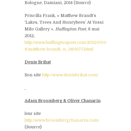
Bologne, Damiani, 2014 (Source)
Priscilla Frank, « Matthew Brandt’s
‘Lakes, Trees And Honeybees’ At Yossi
Milo Gallery »,
Huffington Post
, 8 mai
2012,
http://www.huffingtonpost.com/2012/05/0
8/matthew-brandt_n_1469175.html
Denis Brihat
Son site
http://www.denisbrihat.com/
Adam Broomberg & Oliver Chanarin
leur site
http://www.broombergchanarin.com/
(Source)