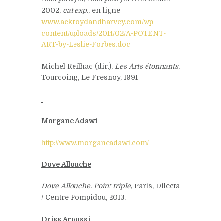
2002,
cat.exp
., en ligne
www.ackroydandharvey.com/wp-
content/uploads/2014/02/A-POTENT-
ART-by-Leslie-Forbes.doc
Michel Reilhac (dir.),
Les Arts étonnants
,
Tourcoing, Le Fresnoy, 1991
Morgane Adawi
http://www.morganeadawi.com/
Dove Allouche
Dove Allouche. Point triple
, Paris, Dilecta
/ Centre Pompidou, 2013.
Driss Aroussi