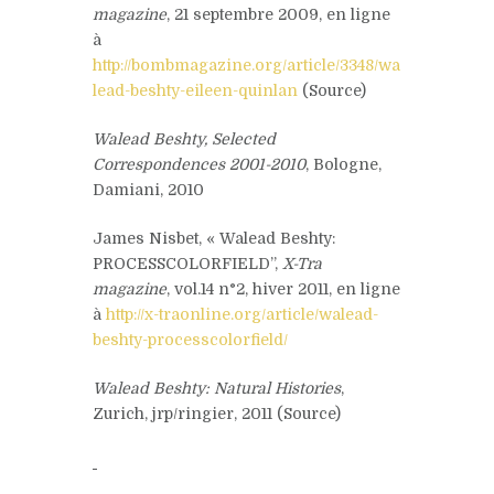
magazine
, 21 septembre 2009, en ligne
à
http://bombmagazine.org/article/3348/wa
lead-beshty-eileen-quinlan
(Source)
Walead Beshty,
Selected
Correspondences 2001-2010
, Bologne,
Damiani, 2010
James Nisbet, « Walead Beshty:
PROCESSCOLORFIELD”,
X-Tra
magazine
, vol.14 n°2, hiver 2011, en ligne
à
http://x-traonline.org/article/walead-
beshty-processcolorfield/
Walead Beshty: Natural Histories
,
Zurich, jrp/ringier, 2011 (Source)