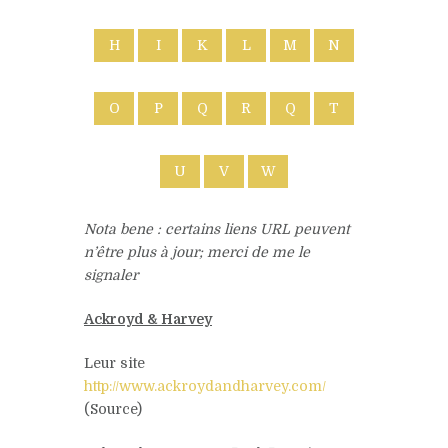
H
I
K
L
M
N
O
P
Q
R
Q
T
U
V
W
Nota bene : certains liens URL peuvent
n’être plus à jour; merci de me le
signaler
Ackroyd & Harvey
Leur site
http://www.ackroydandharvey.com/
(Source)