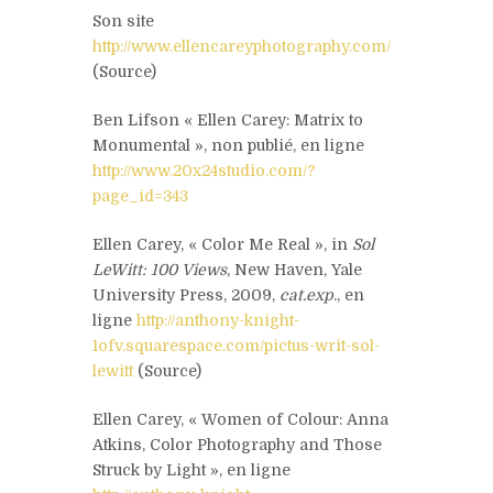
Son site
http://www.ellencareyphotography.com/
(Source)
Ben Lifson « Ellen Carey: Matrix to
Monumental », non publié, en ligne
http://www.20x24studio.com/?
page_id=343
Ellen Carey, « Color Me Real », in
Sol
LeWitt: 100 Views
, New Haven, Yale
University Press, 2009,
cat.exp
., en
ligne
http://anthony-knight-
1ofv.squarespace.com/pictus-writ-sol-
lewitt
(Source)
Ellen Carey, « Women of Colour: Anna
Atkins, Color Photography and Those
Struck by Light », en ligne