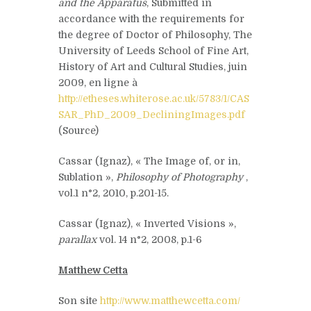
and the Apparatus
, Submitted in
accordance with the requirements for
the degree of Doctor of Philosophy, The
University of Leeds School of Fine Art,
History of Art and Cultural Studies, juin
2009, en ligne à
http://etheses.whiterose.ac.uk/5783/1/CAS
SAR_PhD_2009_DecliningImages.pdf
(Source)
Cassar (Ignaz), « The Image of, or in,
Sublation »,
Philosophy of Photography
,
vol.1 n°2, 2010, p.201-15.
Cassar (Ignaz), « Inverted Visions »,
parallax
vol. 14 n°2, 2008, p.1-6
Matthew Cetta
Son site
http://www.matthewcetta.com/