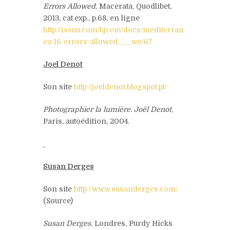
Errors Allowed
, Macerata, Quodlibet,
2013, cat.exp., p.68, en ligne
http://issuu.com/bjcem/docs/mediterran
ea-16-errors-allowed___we/67
Joel Denot
Son site
http://joeldenot.blogspot.pt/
Photographier la lumière. Joël Denot
,
Paris, autoédition, 2004.
Susan Derges
Son site
http://www.susanderges.com/
(Source)
Susan Derges
, Londres, Purdy Hicks