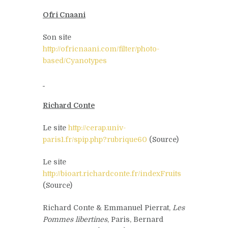
Ofri Cnaani
Son site
http://ofricnaani.com/filter/photo-
based/Cyanotypes
Richard Conte
Le site
http://cerap.univ-
paris1.fr/spip.php?rubrique60
(Source)
Le site
http://bioart.richardconte.fr/indexFruits
(Source)
Richard Conte & Emmanuel Pierrat,
Les
Pommes libertines
, Paris, Bernard