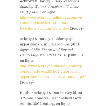
Ackroyd & Harvey,
« Dark Reactions.
Splitting Water », Artesian, n°2, hiver
2010, p.30-31, en ligne
http://www.ackroydandharvey.com/wp-
content/uploads/2014/02/Dark-
Reactions-Splitting-Water.doc
(Source)
Ackroyd & Harvey, « Chlorophyll
Apparitions », in Eduardo Kac (dir.),
Signs of Life, Bio Art and Beyond,
Cambridge
, MIT Press, 2007, p.199-210
en ligne
http://www.ackroydandharvey.com/wp-
content/uploads/2014/02/Chlorophyll-
Apparitions-TASIE-Ackroyd-Harvey-.pdf
(Source)
Heather Ackroyd & Dan Harvey (dirs),
Afterlife
, Londres, Beaconsfield / Arts
Admin, 2002, cat.exp. en ligne