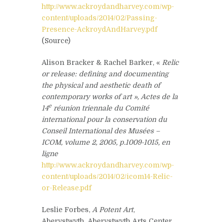
http://www.ackroydandharvey.com/wp-
content/uploads/2014/02/Passing-
Presence-AckroydAndHarvey.pdf
(Source)
Alison Bracker & Rachel Barker, «
Relic
or release: defining and documenting
the physical and aesthetic death of
contemporary works of art », Actes de la
e
14
réunion triennale du Comité
international pour la conservation du
Conseil International des Musées –
ICOM, volume 2, 2005, p.1009-1015, en
ligne
http://www.ackroydandharvey.com/wp-
content/uploads/2014/02/icom14-Relic-
or-Release.pdf
Leslie Forbes,
A Potent Art
,
Aberystwyth, Aberystwyth Arts Center