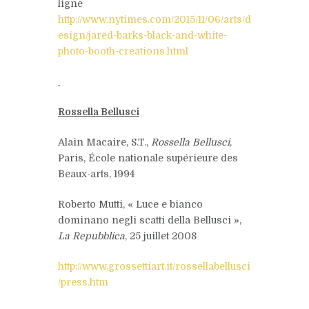
ligne
http://www.nytimes.com/2015/11/06/arts/d
esign/jared-barks-black-and-white-
photo-booth-creations.html
Rossella Bellusci
Alain Macaire, S.T.,
Rossella Bellusci
,
Paris, École nationale supérieure des
Beaux-arts, 1994
Roberto Mutti, « Luce e bianco
dominano negli scatti della Bellusci »,
La Repubblica
, 25 juillet 2008
http://www.grossettiart.it/rossellabellusci
/press.htm