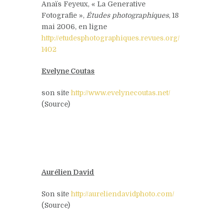
Anaïs Feyeux, « La Generative
Fotografie »,
Études photographiques
, 18
mai 2006, en ligne
http://etudesphotographiques.revues.org/
1402
Evelyne Coutas
son site
http://www.evelynecoutas.net/
(Source)
Aurélien David
Son site
http://aureliendavidphoto.com/
(Source)