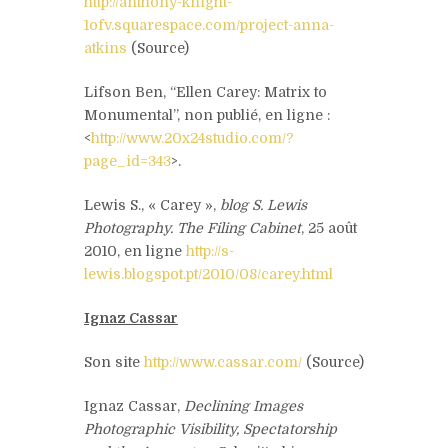
http://anthony-knight-
1ofv.squarespace.com/project-anna-
atkins
(Source)
Lifson Ben, “Ellen Carey: Matrix to
Monumental”, non publié, en ligne :
<
http://www.20x24studio.com/?
page_id=343
>.
Lewis S., « Carey »,
blog S. Lewis
Photography. The Filing Cabinet
, 25 août
2010, en ligne
http://s-
lewis.blogspot.pt/2010/08/carey.html
Ignaz Cassar
Son site
http://www.cassar.com/
(Source)
Ignaz Cassar,
Declining Images
Photographic Visibility, Spectatorship