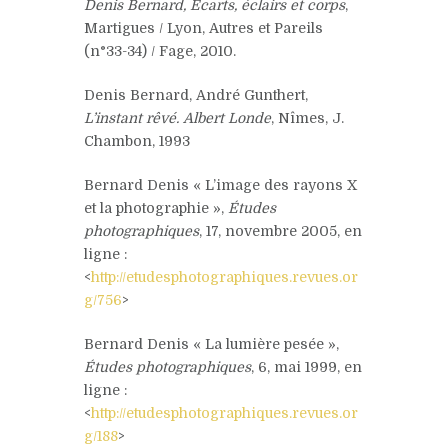
Denis Bernard,
Écarts, éclairs et corps
,
Martigues / Lyon, Autres et Pareils
(n°33-34) / Fage, 2010.
Denis Bernard, André Gunthert,
L’instant rêvé. Albert Londe
, Nîmes, J.
Chambon, 1993
Bernard Denis « L’image des rayons X
et la photographie »,
Études
photographiques
, 17, novembre 2005, en
ligne :
<
http://etudesphotographiques.revues.or
g/756
>
Bernard Denis « La lumière pesée »,
Études photographiques
, 6, mai 1999, en
ligne :
<
http://etudesphotographiques.revues.or
g/188
>