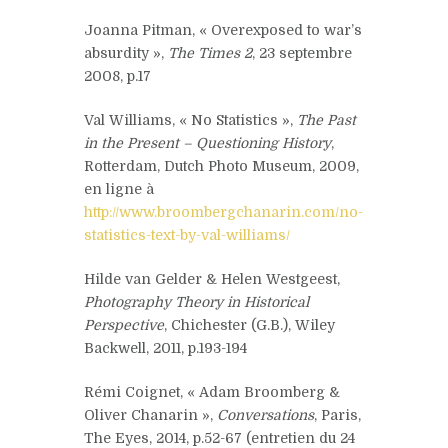
Joanna Pitman, « Overexposed to war’s
absurdity »,
The Times 2
, 23 septembre
2008, p.17
Val Williams, « No Statistics »,
The Past
in the Present – Questioning History
,
Rotterdam, Dutch Photo Museum, 2009,
en ligne à
http://www.broombergchanarin.com/no-
statistics-text-by-val-williams/
Hilde van Gelder & Helen Westgeest,
Photography Theory in Historical
Perspective
, Chichester (G.B.), Wiley
Backwell, 2011, p.193-194
Rémi Coignet, « Adam Broomberg &
Oliver Chanarin »,
Conversations
, Paris,
The Eyes, 2014, p.52-67 (entretien du 24