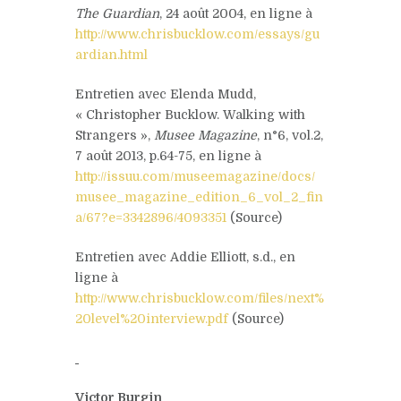
The Guardian
, 24 août 2004, en ligne à
http://www.chrisbucklow.com/essays/gu
ardian.html
Entretien avec Elenda Mudd,
« Christopher Bucklow. Walking with
Strangers »,
Musee Magazine
, n°6, vol.2,
7 août 2013, p.64-75, en ligne à
http://issuu.com/museemagazine/docs/
musee_magazine_edition_6_vol_2_fin
a/67?e=3342896/4093351
(Source)
Entretien avec Addie Elliott, s.d., en
ligne à
http://www.chrisbucklow.com/files/next%
20level%20interview.pdf
(Source)
Victor Burgin