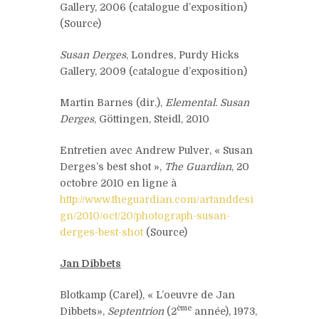
Gallery, 2006 (catalogue d’exposition)
(Source)
Susan Derges
, Londres, Purdy Hicks
Gallery, 2009 (catalogue d’exposition)
Martin Barnes (dir.),
Elemental. Susan
Derges
, Göttingen, Steidl, 2010
Entretien avec Andrew Pulver, « Susan
Derges’s best shot »,
The Guardian
, 20
octobre 2010 en ligne à
http://www.theguardian.com/artanddesi
gn/2010/oct/20/photograph-susan-
derges-best-shot
(Source)
Jan Dibbets
Blotkamp (Carel), « L’oeuvre de Jan
ème
Dibbets»,
Septentrion
(2
année), 1973,