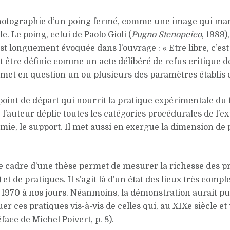
photographie d’un poing fermé, comme une image qui manife
e. Le poing, celui de Paolo Gioli (
Pugno Stenopeico
, 1989)
st longuement évoquée dans l’ouvrage : « Etre libre, c’est
t être définie comme un acte délibéré de refus critique d
met en question un ou plusieurs des paramètres établis 
point de départ qui nourrit la pratique expérimentale du 
 l’auteur déplie toutes les catégories procédurales de l’ex
chimie, le support. Il met aussi en exergue la dimension d
le cadre d’une thèse permet de mesurer la richesse des p
et de pratiques. Il s’agit là d’un état des lieux très com
 1970 à nos jours. Néanmoins, la démonstration aurait p
er ces pratiques vis-à-vis de celles qui, au XIXe siècle e
ace de Michel Poivert, p. 8).