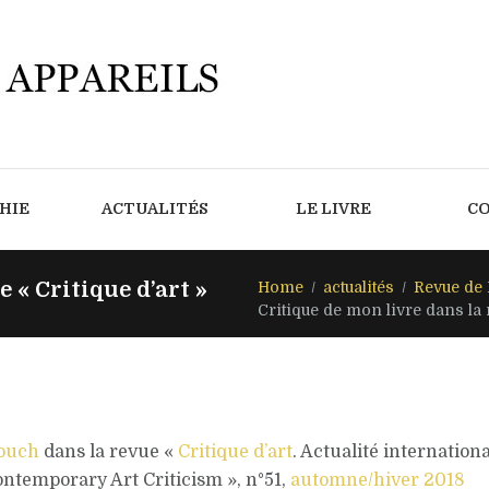
HIE
ACTUALITÉS
LE LIVRE
C
 « Critique d’art »
Home
actualités
Revue de 
Critique de mon livre dans la r
louch
dans la revue «
Critique d’art
. Actualité internationa
ntemporary Art Criticism », n°51,
automne/hiver 2018