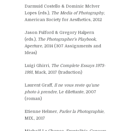
Darmuid Costello & Dominic McIver
Lopes (eds.),
The Media of Photography
,
American Society for Aesthetics, 2012
Jason Fulford & Gregory Halpern
(eds.),
The Photographer’s Playbook
,
Aperture, 2014 (307 Assignments and
Ideas)
Luigi Ghirri,
The Complete Essays 1973-
1991
, Mack, 2017 (traduction)
Laurent Graff,
Il ne vous reste qu’une
photo à prendre
, Le dilettante, 2007
(roman)
Etienne Helmer,
Parler la Photographie
,
MIX., 2017
Michaël La Chance,
Frontalités, Censure